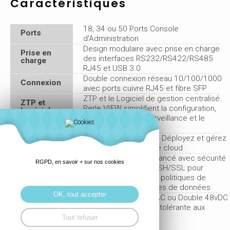
Caractéristiques
18, 34 ou 50 Ports Console
Ports
d'Administration
Design modulaire avec prise en charge
Prise en
des interfaces RS232/RS422/RS485
charge
RJ45 et USB 3.0
Double connexion réseau 10/100/1000
Connexion
avec ports cuivre RJ45 et fibre SFP
ZTP et le Logiciel de gestion centralisé
ZTP et
Perle VIEW simplifient la configuration,
Logiciel
l'administration, la surveillance et le
dépannage.
Hébergement cloud -- Déployez et gérez
Cloud
votre réseau depuis le cloud
Moteur de routage avancé avec sécurité
Moteur
RGPD, en savoir + sur nos cookies
AAA et chiffrement SSH/SSL pour
répondre à toutes les politiques de
conformité des centres de données
OK, tout accepter
Alimentation Double AC ou Double 48vDC
Alimentation
pour une disponibilité tolérante aux
erreurs
Tout refuser