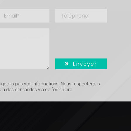
Envoyer
hangeons pas vos informations. Nous respecterons
 à des demandes via ce formulaire.