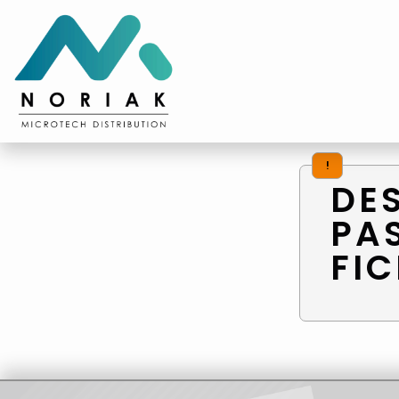
!
DE
PA
FIC