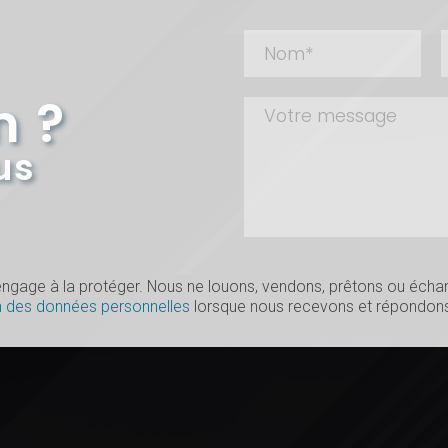
n ?
us
s’engage à la protéger. Nous ne louons, vendons, prêtons ou éc
n des données personnelles
lorsque nous recevons et répondons