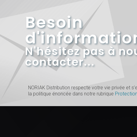
Besoin
d'informatio
N'hésitez pas à no
contacter...
NORIAK Distribution respecte votre vie privée et 
la politique énoncée dans notre rubrique
Protectio