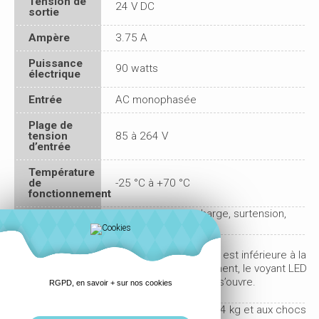
Tension de
24 V DC
sortie
Ampère
3.75 A
Puissance
90 watts
électrique
Entrée
AC monophasée
Plage de
tension
85 à 264 V
d’entrée
Température
de
-25 °C à +70 °C
fonctionnement
Court-circuit, surcharge, surtension,
Protections
surchauffe
Détection
Si la tension de sortie est inférieure à la
des
défauts de
plage de fonctionnement, le voyant LED
tension de
s’éteint et le contact s’ouvre.
RGPD, en savoir + sur nos cookies
sortie
aux vibrations jusqu’à 4 kg et aux chocs
Résistance