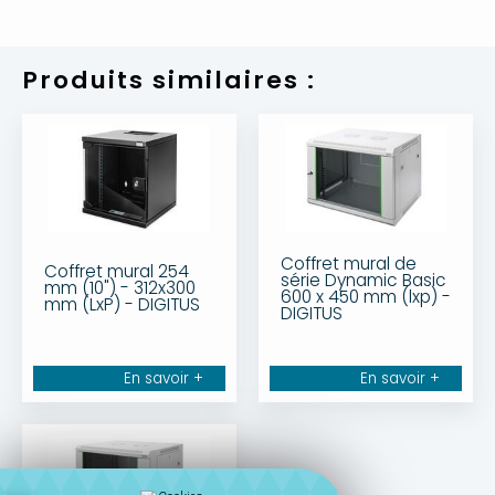
Produits similaires :
Coffret mural de
Coffret mural 254
série Dynamic Basic
mm (10") - 312x300
600 x 450 mm (lxp) -
mm (LxP) - DIGITUS
DIGITUS
En savoir +
En savoir +