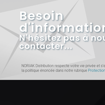
Besoin
d'informatio
N'hésitez pas à no
contacter...
NORIAK Distribution respecte votre vie privée et 
la politique énoncée dans notre rubrique
Protectio