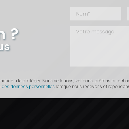
n ?
us
s’engage à la protéger. Nous ne louons, vendons, prêtons ou éc
n des données personnelles
lorsque nous recevons et répondons