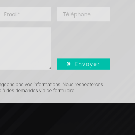
Envoyer
hangeons pas vos informations. Nous respecterons
 à des demandes via ce formulaire.