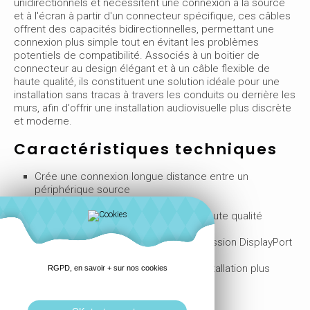
unidirectionnels et nécessitent une connexion à la source
et à l'écran à partir d'un connecteur spécifique, ces câbles
offrent des capacités bidirectionnelles, permettant une
connexion plus simple tout en évitant les problèmes
potentiels de compatibilité. Associés à un boitier de
connecteur au design élégant et à un câble flexible de
haute qualité, ils constituent une solution idéale pour une
installation sans tracas à travers les conduits ou derrière les
murs, afin d'offrir une installation audiovisuelle plus discrète
et moderne.
Caractéristiques techniques
Crée une connexion longue distance entre un
périphérique source
DisplayPort et un affichage
Prend en charge les résolutions de haute qualité
jusqu'à 4K 60hz
Chipset actif intégré pour une transmission DisplayPort
plus longue et plus fiable
Capacité bidirectionnelle pour une installation plus
RGPD, en savoir + sur nos cookies
efficace et plus simple
Garantie 2 ans