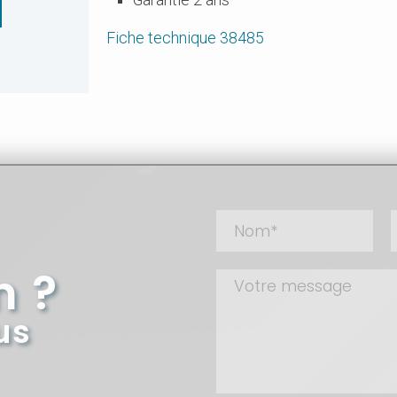
Garantie 2 ans
Fiche technique 38485
n ?
us