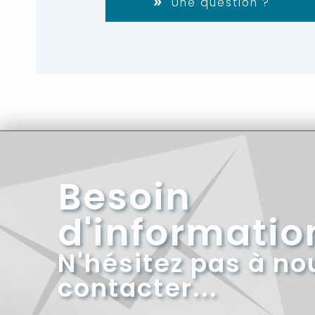
Une question ?
Besoin
d'informatio
N'hésitez pas à no
contacter...