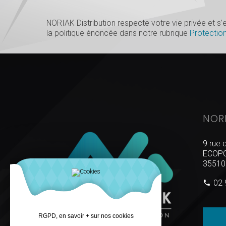
NORIAK Distribution respecte votre vie privée et 
la politique énoncée dans notre rubrique
Protectio
NOR
9 rue 
ECOPO
35510
02 
RGPD, en savoir + sur nos cookies