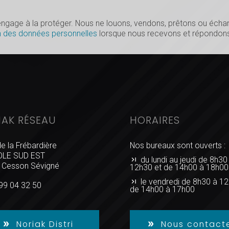
s’engage à la protéger. Nous ne louons, vendons, prêtons ou éc
n des données personnelles
lorsque nous recevons et répondons
IAK RÉSEAU
HORAIRES
de la Frébardière
Nos bureaux sont ouverts :
LE SUD EST
du lundi au jeudi de 8h30
 Cesson Sévigné
12h30 et de 14h00 à 18h00
le vendredi de 8h30 à 12
99 04 32 50
de 14h00 à 17h00
Noriak Distri
Nous contact