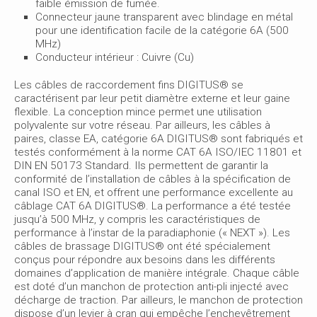
faible émission de fumée.
Connecteur jaune transparent avec blindage en métal
pour une identification facile de la catégorie 6A (500
MHz)
Conducteur intérieur : Cuivre (Cu)
Les câbles de raccordement fins DIGITUS® se
caractérisent par leur petit diamètre externe et leur gaine
flexible. La conception mince permet une utilisation
polyvalente sur votre réseau. Par ailleurs, les câbles à
paires, classe EA, catégorie 6A DIGITUS® sont fabriqués et
testés conformément à la norme CAT 6A ISO/IEC 11801 et
DIN EN 50173 Standard. Ils permettent de garantir la
conformité de l’installation de câbles à la spécification de
canal ISO et EN, et offrent une performance excellente au
câblage CAT 6A DIGITUS®. La performance a été testée
jusqu’à 500 MHz, y compris les caractéristiques de
performance à l’instar de la paradiaphonie (« NEXT »). Les
câbles de brassage DIGITUS® ont été spécialement
conçus pour répondre aux besoins dans les différents
domaines d’application de manière intégrale. Chaque câble
est doté d’un manchon de protection anti-pli injecté avec
décharge de traction. Par ailleurs, le manchon de protection
dispose d’un levier à cran qui empêche l’enchevêtrement