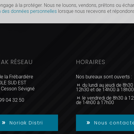
s’engage à la protéger. Nous ne louons, vendons, prêtons ou éc
n des données personnelles
lorsque nous recevons et répondons
IAK RÉSEAU
HORAIRES
de la Frébardière
Nos bureaux sont ouverts :
LE SUD EST
du lundi au jeudi de 8h30
 Cesson Sévigné
12h30 et de 14h00 à 18h00
le vendredi de 8h30 à 12
99 04 32 50
de 14h00 à 17h00
Noriak Distri
Nous contact