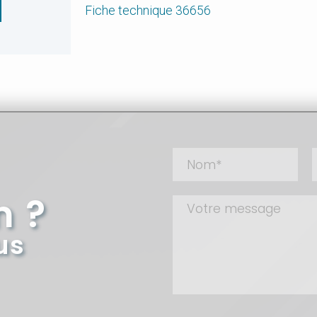
Fiche technique 36656
n ?
us