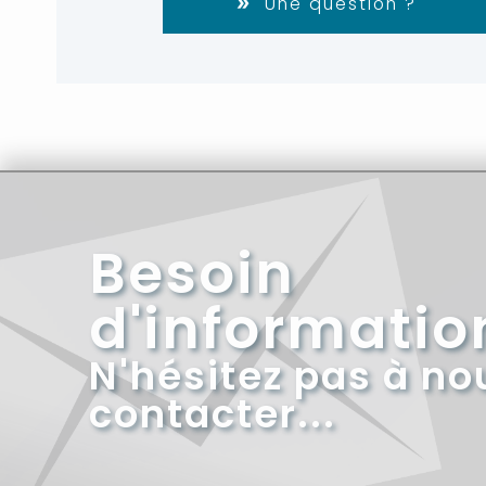
Une question ?
Besoin
d'informatio
N'hésitez pas à no
contacter...