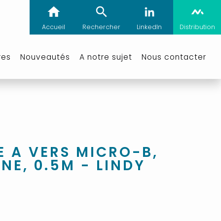
Accueil
Rechercher
LinkedIn
Distribution
res
Nouveautés
A notre sujet
Nous contacter
E A VERS MICRO-B,
NE, 0.5M - LINDY