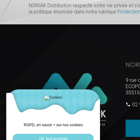
NORIAK Distribution respecte votre vie privée et 
la politique énoncée dans notre rubrique
Protectio
NOR
9 rue 
ECOPO
35510
02 
RGPD, en savoir + sur nos cookies
OK, tout accepter