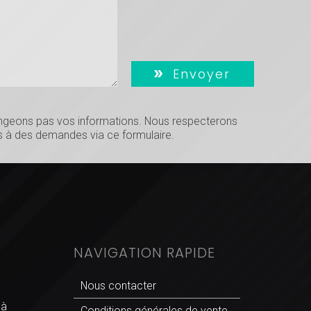
Envoyer
hangeons pas vos informations. Nous respecterons
 à des demandes via ce formulaire.
NAVIGATION RAPIDE
Nous contacter
 à
Conditions générales de vente