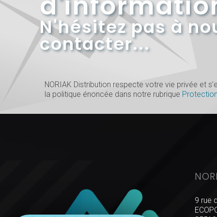
d'informatio
N'hésitez pas à no
contacter...
NORIAK Distribution respecte votre vie privée et 
la politique énoncée dans notre rubrique
Protectio
NOR
9 rue 
ECOPO