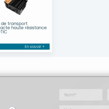
e de transport
cte haute résistance
TIC
En savoir +