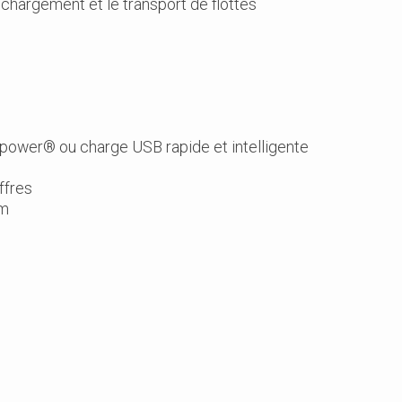
echargement et le transport de flottes
e
power® ou charge USB rapide et intelligente
ffres
mm