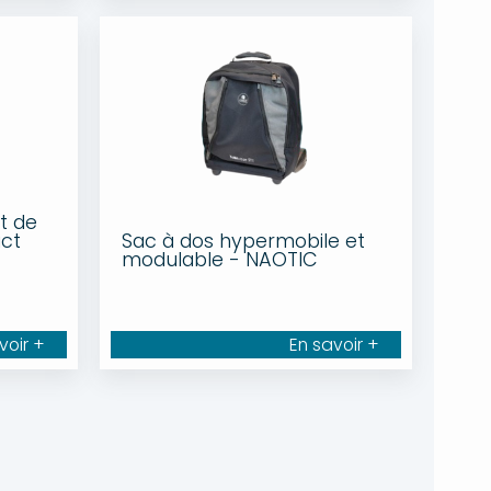
t de
ct
Sac à dos hypermobile et
modulable - NAOTIC
voir +
En savoir +