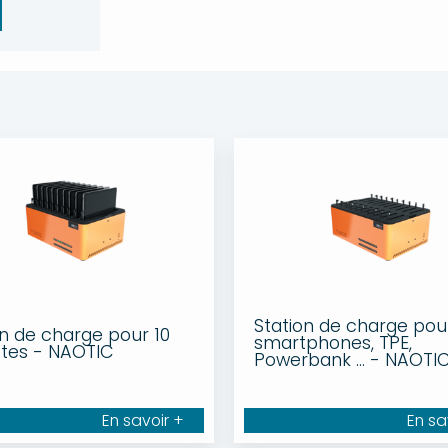
Station de charge pou
on de charge pour 10
smartphones, TPE,
ttes - NAOTIC
Powerbank ... - NAOTI
En savoir +
En sa