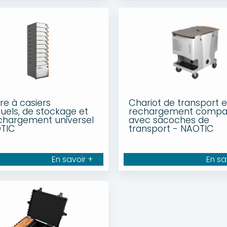
re à casiers
Chariot de transport e
duels, de stockage et
rechargement compa
chargement universel
avec sacoches de
TIC
transport - NAOTIC
En savoir +
En sa