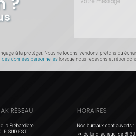
n ?
us
s’engage à la protéger. Nous ne louons, vendons, prêtons ou éc
n des données personnelles
lorsque nous recevons et répondons
IAK RÉSEAU
HORAIRES
de la Frébardière
Nos bureaux sont ouverts :
LE SUD EST
du lundi au jeudi de 8h30