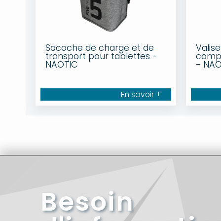
Sacoche de charge et de
Valis
transport pour tablettes -
compa
NAOTIC
- NAO
En savoir +
Besoin