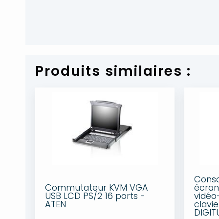
Produits similaires :
Conso
Commutateur KVM VGA
écran 
USB LCD PS/2 16 ports -
vidéo-
ATEN
clavie
DIGIT