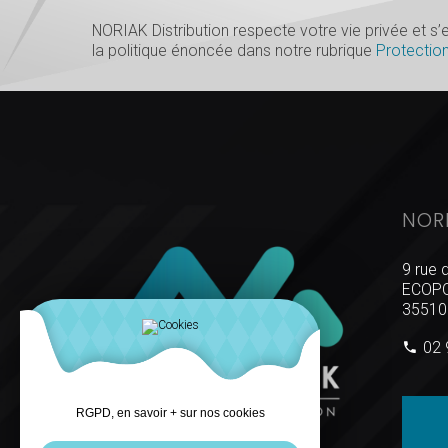
NORIAK Distribution respecte votre vie privée et 
la politique énoncée dans notre rubrique
Protectio
NOR
9 rue 
ECOPO
35510
02 
RGPD, en savoir + sur nos cookies