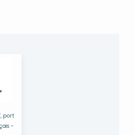
, port
çais -