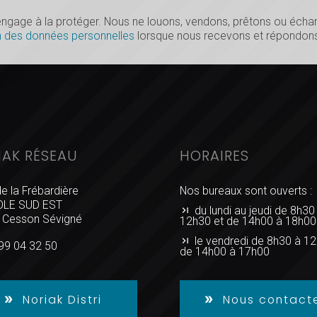
s’engage à la protéger. Nous ne louons, vendons, prêtons ou éc
n des données personnelles
lorsque nous recevons et répondons
IAK RÉSEAU
HORAIRES
de la Frébardière
Nos bureaux sont ouverts :
LE SUD EST
du lundi au jeudi de 8h30
 Cesson Sévigné
12h30 et de 14h00 à 18h00
le vendredi de 8h30 à 12
99 04 32 50
de 14h00 à 17h00
Noriak Distri
Nous contact