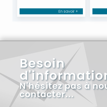
En savoir +
Besoin
d'informatio
N'hésitez pas à no
contacter...