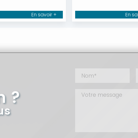
En savoir +
En sa
n ?
us