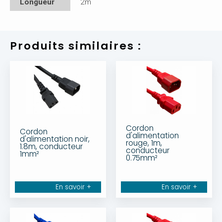
Longueur
2m
Produits similaires :
Cordon
Cordon
d'alimentation
d'alimentation noir,
rouge, 1m,
1.8m, conducteur
conducteur
1mm²
0.75mm²
En savoir +
En savoir +