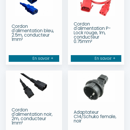
Cordon
Cordon
d'alimentation P-
d'alimentation bleu,
Lock rouge, 1m,
2.5m, conducteur
conducteur
1mm²
0.75mm²
En savoir +
En savoir +
Cordon
Adaptateur
d'alimentation noir,
C14/Schuko female,
2m, conducteur
noir
1mm²