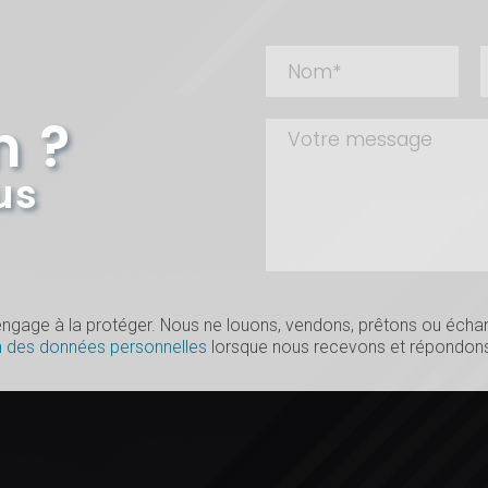
n ?
us
s’engage à la protéger. Nous ne louons, vendons, prêtons ou éc
n des données personnelles
lorsque nous recevons et répondons