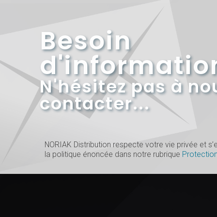
Besoin
d'informatio
N'hésitez pas à no
contacter...
NORIAK Distribution respecte votre vie privée et 
la politique énoncée dans notre rubrique
Protectio