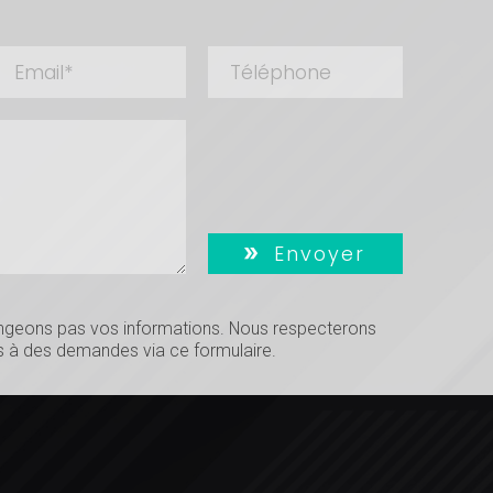
Envoyer
hangeons pas vos informations. Nous respecterons
 à des demandes via ce formulaire.