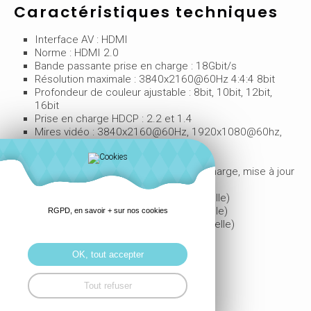
Caractéristiques techniques
Interface AV : HDMI
Norme : HDMI 2.0
Bande passante prise en charge : 18Gbit/s
Résolution maximale : 3840x2160@60Hz 4:4:4 8bit
Profondeur de couleur ajustable : 8bit, 10bit, 12bit,
16bit
Prise en charge HDCP : 2.2 et 1.4
Mires vidéo : 3840x2160@60Hz, 1920x1080@60hz,
1280x720@60Hz, 480p@60Hz
Contrôle : Bouton poussoir
Fonctions spécifiques : HDR pris en charge, mise à jour
possible via Firmware
Entrées émetteur : HDMI type A (femelle)
Sorties émetteur : HDMI type A (femelle)
RGPD, en savoir + sur nos cookies
Autres connexions : USB Micro-B (femelle)
Alimentation : Batterie rechargeable
OK, tout accepter
Fiche technique 32675
Tout refuser