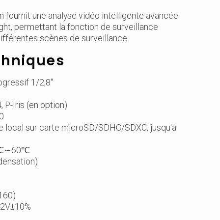
fournit une analyse vidéo intelligente avancée
ht, permettant la fonction de surveillance
ifférentes scènes de surveillance.
chniques
gressif 1/2,8"
 P-Iris (en option)
60
ge local sur carte microSD/SDHC/SDXC, jusqu'à
-40℃∼60℃
ndensation)
2160)
 12V±10%