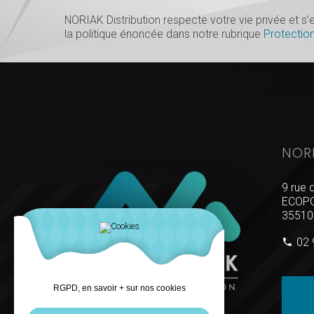
NORIAK Distribution respecte votre vie privée et 
la politique énoncée dans notre rubrique
Protectio
NOR
9 rue 
ECOPO
35510
02 
RGPD, en savoir + sur nos cookies