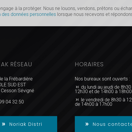
s’engage à la protéger. Nous ne louons, vendons, prêtons ou éc
n des données personnelles
lorsque nous recevons et répondons
IAK RÉSEAU
HORAIRES
de la Frébardière
Nos bureaux sont ouverts :
LE SUD EST
du lundi au jeudi de 8h30
 Cesson Sévigné
12h30 et de 14h00 à 18h00
le vendredi de 8h30 à 12
99 04 32 50
de 14h00 à 17h00
Noriak Distri
Nous contact