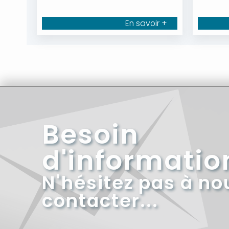
En savoir +
Besoin
d'informatio
N'hésitez pas à no
contacter...