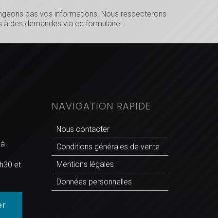
hangeons pas vos informations. Nous respecterons
 à des demandes via ce formulaire.
NAVIGATION RAPIDE
Nous contacter
 à
Conditions générales de vente
Mentions légales
h30 et
Données personnelles
er