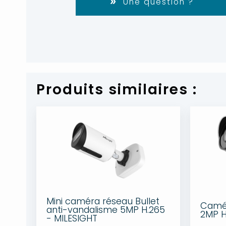
Une question ?
Produits similaires :
Mini caméra réseau Bullet
Camér
anti-vandalisme 5MP H.265
2MP H
- MILESIGHT