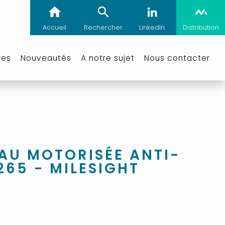
Accueil
Rechercher
LinkedIn
Distribution
res
Nouveautés
A notre sujet
Nous contacter
AU MOTORISÉE ANTI-
265 - MILESIGHT