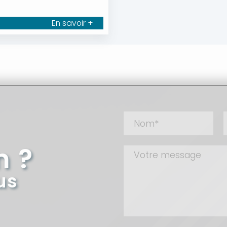
En savoir +
n ?
us