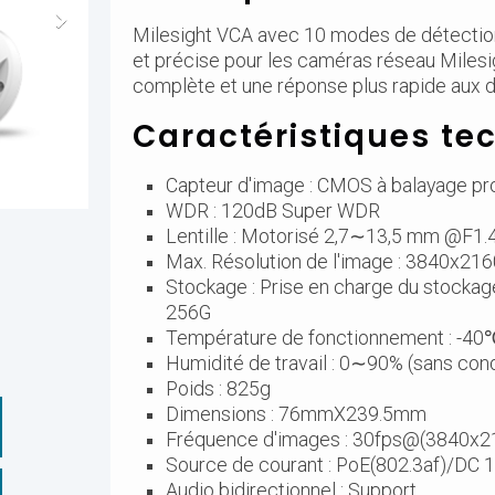
Milesight VCA avec 10 modes de détection 
et précise pour les caméras réseau Milesig
complète et une réponse plus rapide aux d
Caractéristiques te
Capteur d'image : CMOS à balayage pro
WDR : 120dB Super WDR
Lentille : Motorisé 2,7∼13,5 mm @F1.4,
Max. Résolution de l'image : 3840x21
Stockage : Prise en charge du stocka
256G
Température de fonctionnement : 
Humidité de travail : 0∼90% (sans co
Poids : 825g
Dimensions : 76mmX239.5mm
Fréquence d'images : 30fps@(3840x
Source de courant : PoE(802.3af)/DC
Audio bidirectionnel : Support