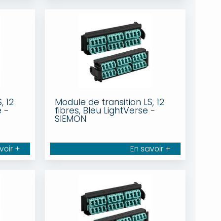
, 12
Module de transition LS, 12
e -
fibres, Bleu LightVerse -
SIEMON
voir +
En savoir +