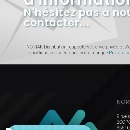
N'hésitez pas à no
contacter...
NORIAK Distribution respecte votre vie privée et 
la politique énoncée dans notre rubrique
Protectio
NOR
9 rue 
ECOPO
35510