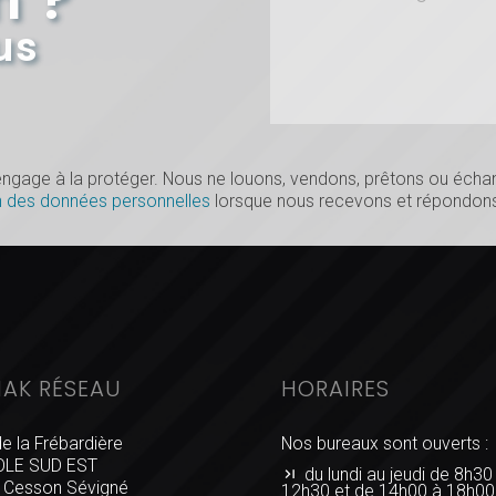
us
s’engage à la protéger. Nous ne louons, vendons, prêtons ou éc
n des données personnelles
lorsque nous recevons et répondons
IAK RÉSEAU
HORAIRES
de la Frébardière
Nos bureaux sont ouverts :
LE SUD EST
du lundi au jeudi de 8h30
 Cesson Sévigné
12h30 et de 14h00 à 18h00