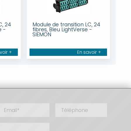
C, 24
Module de transition LC, 24
e -
fibres, Bleu LightVerse -
SIEMON
voir +
En savoir +