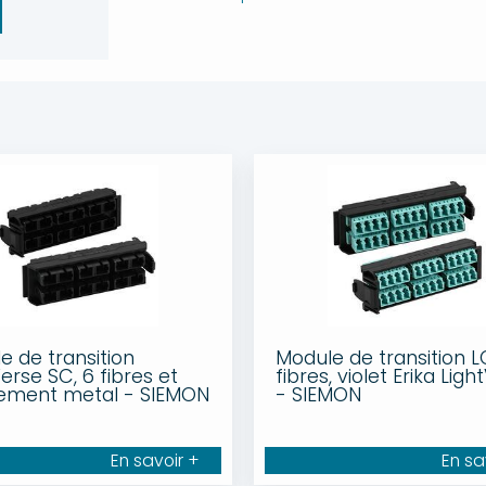
e de transition
Module de transition LC
erse SC, 6 fibres et
fibres, violet Erika Lig
ement metal - SIEMON
- SIEMON
En savoir +
En sa