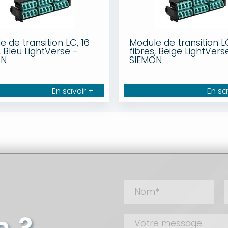
 de transition LC, 16
Module de transition L
, Bleu LightVerse -
fibres, Beige LightVers
ON
SIEMON
En savoir +
En sa
n ?