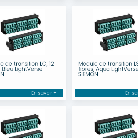
 de transition LC, 12
Module de transition LS
, Bleu LightVerse -
fibres, Aqua LightVers
ON
SIEMON
En savoir +
En sa