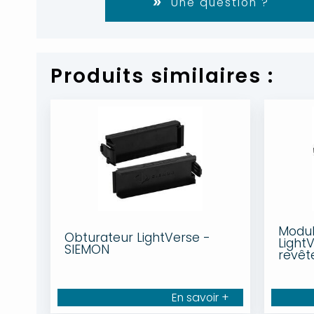
Une question ?
Produits similaires :
Modul
Obturateur LightVerse -
LightV
SIEMON
revêt
En savoir +