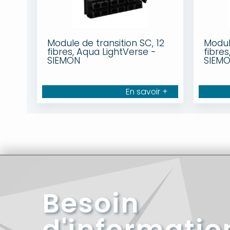
Module de transition SC, 12
Module
fibres, Aqua LightVerse -
fibres
SIEMON
SIEM
En savoir +
Besoin
d'informatio