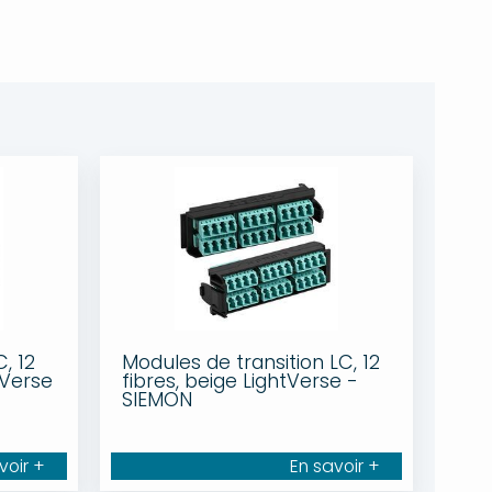
, 12
Modules de transition LC, 12
htVerse
fibres, beige LightVerse -
SIEMON
voir +
En savoir +