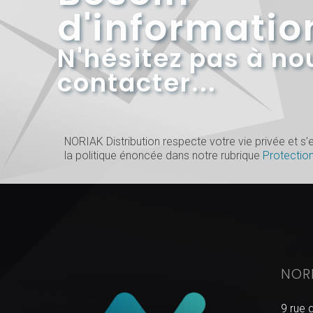
d'informatio
N'hésitez pas à no
contacter...
NORIAK Distribution respecte votre vie privée et 
la politique énoncée dans notre rubrique
Protectio
NOR
9 rue 