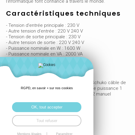
l'informatique font confiance à travers le monde.
Caractéristiques techniques
- Tension d'entrée principale : 230 V
- Autre tension d'entrée : 220 V 240 V
- Tension de sortie principale : 230 V
- Autre tension de sortie : 220 V 240 V
- Puissance nominale en W : 1600 W
- Puissance nominale en VA : 2000 VA
- Inpout connection : IEC 60320 C14
- Output connection : 4 CEI 60320 C13
- Longueur de câble 1,50 m
- Nombre de câbles 1
- Equipement fournis : 1 CEI 60320 C13 à Schuko câble de
puissance 1 CEI 60320 C13 à C14 câble de puissance 1
RGPD, en savoir + sur nos cookies
câble USB 1 câble de configuration RS-232 manuel
utilisateur
OK, tout accepter
Fiche technique SRV2KI
Tout refuser
Mentions légales
Paramétrer