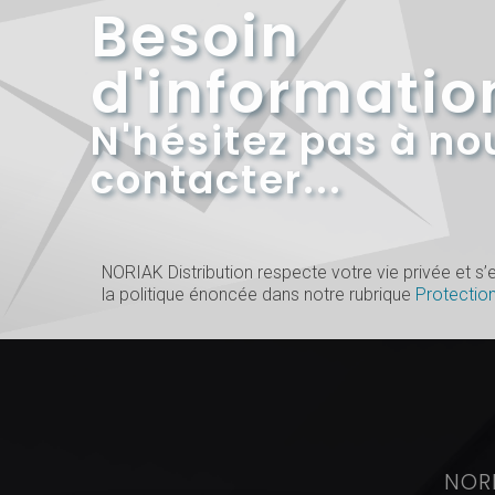
Besoin
d'informatio
N'hésitez pas à no
contacter...
NORIAK Distribution respecte votre vie privée et 
la politique énoncée dans notre rubrique
Protectio
NOR