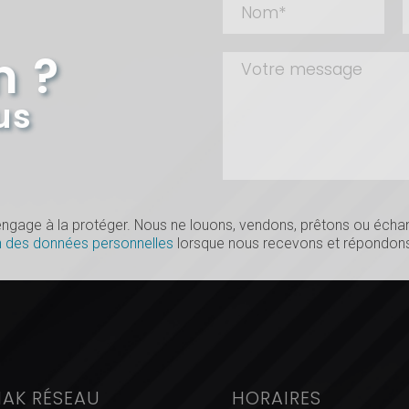
n ?
us
s’engage à la protéger. Nous ne louons, vendons, prêtons ou éc
n des données personnelles
lorsque nous recevons et répondons
IAK RÉSEAU
HORAIRES