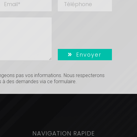
Envoyer
hangeons pas vos informations. Nous respecterons
 à des demandes via ce formulaire.
NAVIGATION RAPIDE