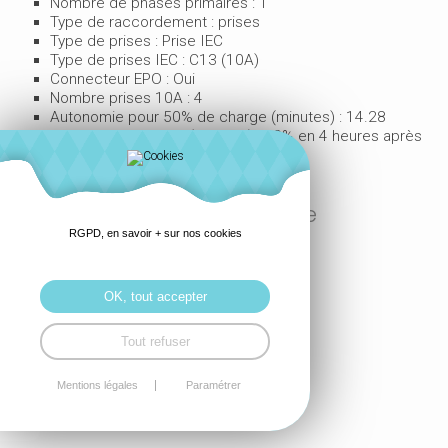
Nombre de phases primaires : 1
Type de raccordement : prises
Type de prises : Prise IEC
Type de prises IEC : C13 (10A)
Connecteur EPO : Oui
Nombre prises 10A : 4
Autonomie pour 50% de charge (minutes) : 14.28
Temps de recharge (minutes) : 90% en 4 heures après
une décharge totale
- Poids brut emballé : 16.99 kg
Contenu de l'emballage
RGPD, en savoir + sur nos cookies
Equerres pour fixation rack: Oui
Manuel Multilingue: Oui
OK, tout accepter
Nombre câble: 1
Tout refuser
Mentions légales
Paramétrer