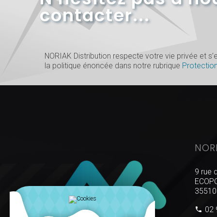
contacter...
NORIAK Distribution respecte votre vie privée et 
la politique énoncée dans notre rubrique
Protectio
NOR
9 rue 
ECOPO
35510
02 