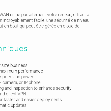
N unifie parfaitement votre réseau, offrant à
n incroyablement facile, une sécurité de niveau
ut en bout qui peut être gérée en cloud de
hniques
y size business
r maximum performance
r speed and power
P camera, or IP phone
ering and inspection to enhance security
and client VPN
or faster and easier deployments
matic updates