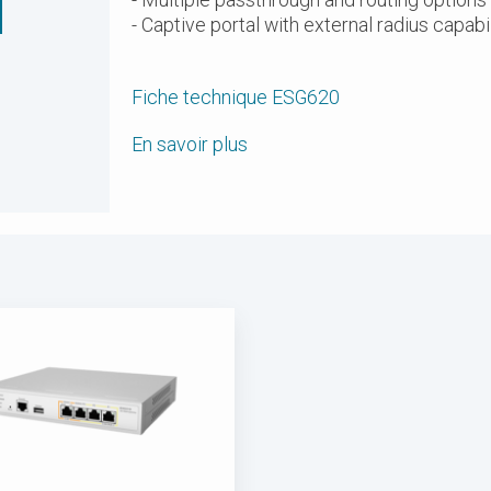
- Multiple passthrough and routing options
- Captive portal with external radius capabil
Fiche technique ESG620
En savoir plus