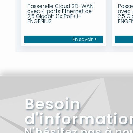
Passerelle Cloud SD-WAN
Passe
avec 4 ports Ethernet de
avec 
2,5 Gigabit (1x PoE+)-
2,5 Gi
ENGENIUS
ENGE
En savoir +
Besoin
d'informatio
N'hésitez pas à no