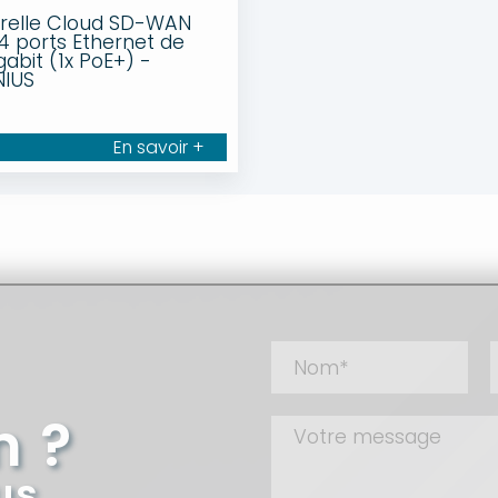
relle Cloud SD-WAN
4 ports Ethernet de
gabit (1x PoE+) -
NIUS
En savoir +
n ?
us