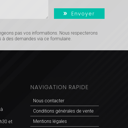
Envoyer
hangeons pas vos informations. Nous respecterons
 à des demandes via ce formulaire.
NAVIGATION RAPIDE
Nous contacter
 à
Conditions générales de vente
Mentions légales
h30 et