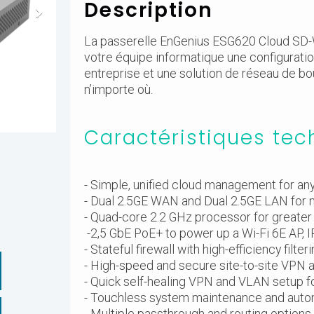
Description
La passerelle EnGenius ESG620 Cloud SD-WA
votre équipe informatique une configuratio
entreprise et une solution de réseau de bo
n’importe où.
Caractéristiques tec
- Simple, unified cloud management for an
- Dual 2.5GE WAN and Dual 2.5GE LAN fo
- Quad-core 2.2 GHz processor for greate
-2,5 GbE PoE+ to power up a Wi-Fi 6E AP, I
- Stateful firewall with high-efficiency filt
- High-speed and secure site-to-site VPN 
- Quick self-healing VPN and VLAN setup f
- Touchless system maintenance and auto