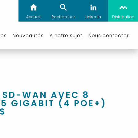
Accueil
Rechercher
LinkedIn
Distribution
res
Nouveautés
A notre sujet
Nous contacter
D SD-WAN AVEC 8
5 GIGABIT (4 POE+)
S