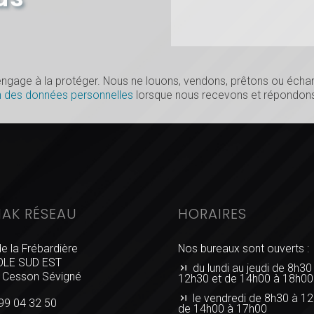
s’engage à la protéger. Nous ne louons, vendons, prêtons ou éc
n des données personnelles
lorsque nous recevons et répondons
IAK RÉSEAU
HORAIRES
de la Frébardière
Nos bureaux sont ouverts :
LE SUD EST
du lundi au jeudi de 8h30
 Cesson Sévigné
12h30 et de 14h00 à 18h00
le vendredi de 8h30 à 12
99 04 32 50
de 14h00 à 17h00