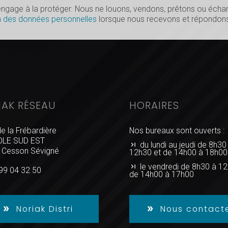
s’engage à la protéger. Nous ne louons, vendons, prêtons ou éc
n des données personnelles
lorsque nous recevons et répondons
IAK RÉSEAU
HORAIRES
de la Frébardière
Nos bureaux sont ouverts :
LE SUD EST
du lundi au jeudi de 8h30
 Cesson Sévigné
12h30 et de 14h00 à 18h00
le vendredi de 8h30 à 12
99 04 32 50
de 14h00 à 17h00
Noriak Distri
Nous contact