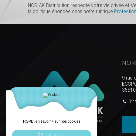
NORIAK Distribution respecte votre vie privée et 
la politique énoncée dans notre rubrique
Protectio
NOR
9 rue 
ECOPO
35510
02 
RGPD, en savoir + sur nos cookies
OK, tout accepter