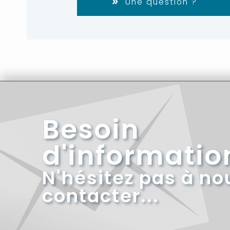
Une question ?
Besoin
d'informatio
N'hésitez pas à no
contacter...