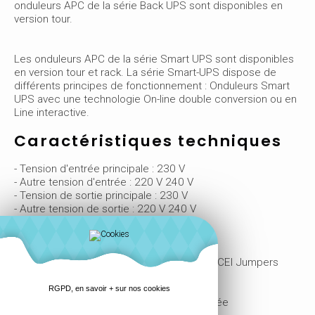
onduleurs APC de la série Back UPS sont disponibles en
version tour.
Les onduleurs APC de la série Smart UPS sont disponibles
en version tour et rack. La série Smart-UPS dispose de
différents principes de fonctionnement : Onduleurs Smart
UPS avec une technologie On-line double conversion ou en
Line interactive.
Caractéristiques techniques
- Tension d'entrée principale : 230 V
- Autre tension d'entrée : 220 V 240 V
- Tension de sortie principale : 230 V
- Autre tension de sortie : 220 V 240 V
- Puissance nominale en W : 500 W
- Puissance nominale en VA : 750 VA
- Input connection Type : IEC 320 C14
- Output connection type 6 CEI 320 C13 2 CEI Jumpers
- Longueur de câble : 1,83 m
- Nombre de câbles 1
RGPD, en savoir + sur nos cookies
- Type de batterie : Batterie au plomb scellée