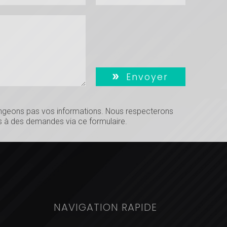
Envoyer
hangeons pas vos informations. Nous respecterons
 à des demandes via ce formulaire.
NAVIGATION RAPIDE