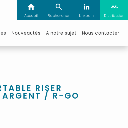
Accueil
Rechercher
LinkedIn
Distribution
res
Nouveautés
A notre sujet
Nous contacter
TABLE RISER
E ARGENT / R-GO