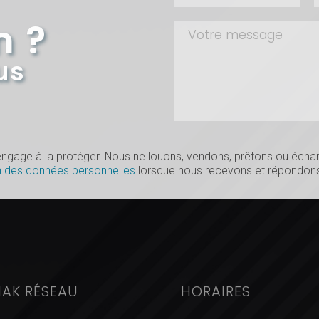
n ?
us
s’engage à la protéger. Nous ne louons, vendons, prêtons ou éc
n des données personnelles
lorsque nous recevons et répondons
IAK RÉSEAU
HORAIRES