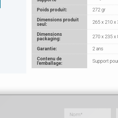
Poids produit:
272 gr
Dimensions produit
265 x 210 x
seul:
Dimensions
270 x 235 x
packaging:
Garantie:
2 ans
Contenu de
Support pour
l'emballage: