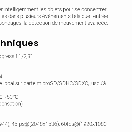
rer intelligemment les objets pour se concentrer
les dans plusieurs événements tels que l'entrée
vagabondages, la détection de mouvement avancée,
chniques
gressif 1/2,8"
44
ge local sur carte microSD/SDHC/SDXC, jusqu'à
-40℃∼60℃
ndensation)
944), 45fps@(2048x1536), 60fps@(1920x1080,