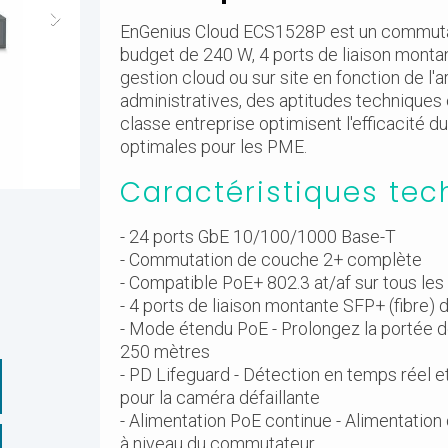
EnGenius Cloud ECS1528P est un commutat
budget de 240 W, 4 ports de liaison monta
gestion cloud ou sur site en fonction de l'
administratives, des aptitudes techniques
classe entreprise optimisent l'efficacité 
optimales pour les PME.
Caractéristiques tec
- 24 ports GbE 10/100/1000 Base-T
- Commutation de couche 2+ complète
- Compatible PoE+ 802.3 at/af sur tous l
- 4 ports de liaison montante SFP+ (fibre)
- Mode étendu PoE - Prolongez la portée d
250 mètres
- PD Lifeguard - Détection en temps réel 
pour la caméra défaillante
- Alimentation PoE continue - Alimentatio
à niveau du commutateur