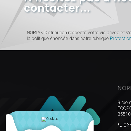
contacter...
NORIAK Distribution respecte votre vie privée et 
la politique énoncée dans notre rubrique
Protectio
NOR
9 rue 
ECOPO
35510
02 