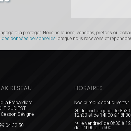
s’engage à la protéger. Nous ne louons, vendons, prêtons ou éc
n des données personnelles
lorsque nous recevons et répondons
IAK RÉSEAU
HORAIRES
de la Frébardière
Nos bureaux sont ouverts :
LE SUD EST
du lundi au jeudi de 8h30
 Cesson Sévigné
12h30 et de 14h00 à 18h00
le vendredi de 8h30 à 12
99 04 32 50
de 14h00 à 17h00