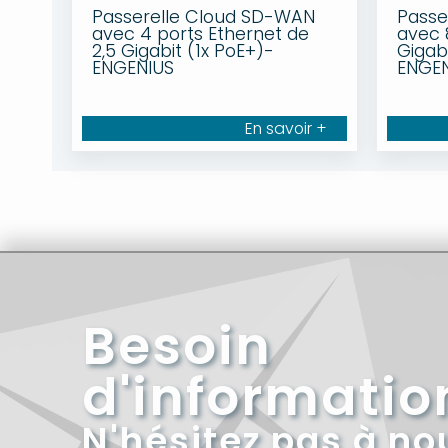
Passerelle Cloud SD-WAN
Passe
avec 4 ports Ethernet de
avec 
2,5 Gigabit (1x PoE+)-
Gigab
ENGENIUS
ENGE
En savoir +
Besoin
d'informatio
N'hésitez pas à no