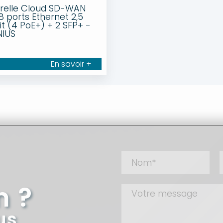
relle Cloud SD-WAN
8 ports Ethernet 2,5
it (4 PoE+) + 2 SFP+ -
NIUS
En savoir +
n ?
us