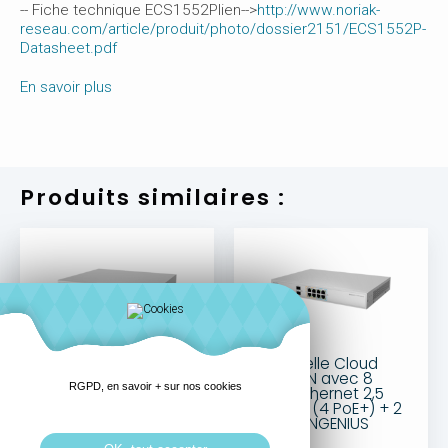
-- Fiche technique ECS1552Plien-->
http://www.noriak-
reseau.com/article/produit/photo/dossier2151/ECS1552P-
Datasheet.pdf
En savoir plus
Produits similaires :
Passerelle Cloud
Passerelle Cloud
SD-WAN avec 4
SD-WAN avec 8
RGPD, en savoir + sur nos cookies
ports Ethernet de 2,5
ports Ethernet 2,5
Gigabit (1x PoE+)-
Gigabit (4 PoE+) + 2
ENGENIUS
SFP+ -ENGENIUS