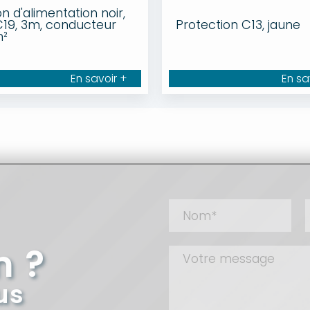
n d'alimentation noir,
19, 3m, conducteur
Protection C13, jaune
m²
En savoir +
En sa
n ?
us