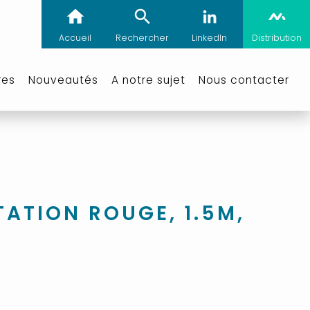
Accueil
Rechercher
LinkedIn
Distribution
res
Nouveautés
A notre sujet
Nous contacter
ATION ROUGE, 1.5M,
²