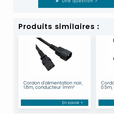
Une question ?
Produits similaires :
Cordon d'alimentation noir,
Cordo
1.8m, conducteur 1mm²
0.5m,
En savoir +