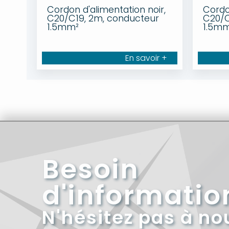
Cordon d'alimentation noir,
Cordo
C20/C19, 2m, conducteur
C20/C
1.5mm²
1.5m
En savoir +
Besoin
d'informatio
N'hésitez pas à no