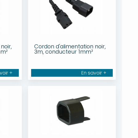
noir,
Cordon d'alimentation noir,
mm²
3m, conducteur 1mm²
voir +
En savoir +