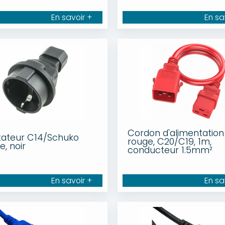
En savoir +
En sa
Cordon d'alimentation
ateur C14/Schuko
rouge, C20/C19, 1m,
, noir
conducteur 1.5mm²
En savoir +
En sa