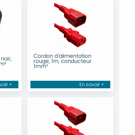
Cordon d'alimentation
noir,
rouge, 1m, conducteur
mm²
1mm²
voir +
En savoir +