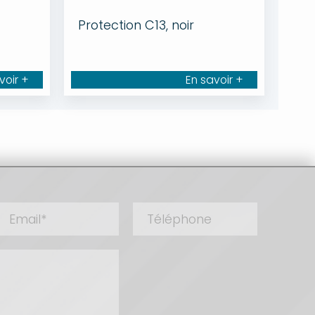
Protection C13, noir
voir +
En savoir +