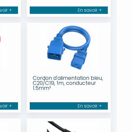
voir +
En savoir +
Cordon d'alimentation bleu,
C20/C19, 1m, conducteur
1.5mm²
voir +
En savoir +