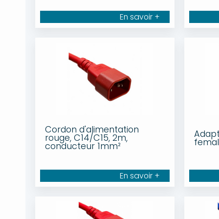
En savoir +
Cordon d'alimentation
Adapt
rouge, C14/C15, 2m,
female
conducteur 1mm²
En savoir +