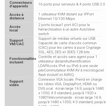
Connecteurs
16 ports pour serveurs & 4 ports USB 2.0
d’appareils
1 utilisateur KVM distant sur IPPort
Accès à
distance
Ethernet 10/100 Mbps
2 ports locaux1 port ACI pour la
Accès
hiérarchisation à un autre AutoView
local
switch
Support de médias virtuels sur USB
Support
Capacité de carte d’accès commun
VM/CAC
(CAC) pour les cartes à puce Cryptage
SSL, AES, DES et 3DES 128 bits
Contrôle et accès sans agent pour 1
Fonctionnalités
utilisateur distantAuthentification
incluent
LDAPAccès IPv4 ou IPv6 à une seule
pileCommutateur KVM AV à micrologiciel
flash évolutif et AVRIQ
Connexion VGA locale. Prend en charge
Support
les cibles VGA, DisplayPort, HDMI ou
vidéo
DVILocal : écran large 16:9, jusqu’à 1680
x 1050; 4:3 standard, jusqu’à 1920 x
1080Télécommande : écran large 16:9,
jusqu’à 1680 x 1050; 4:3 standard, jusqu’à