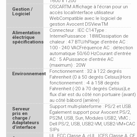
1600 x 1200
OSCARTM Affichage à l’écran pour un
Gestion /
accès localInterface utilisateur
Logiciel
WebCompatible avec le logiciel de
gestion Avocent DSViewTM
Connecteur : IEC C14Type :
Alimentation
InternePuissance : 18WDissipation de
électrique
spécifications
chaleur : 47 BTU/hPlage d’entrée AC :
100 - 240 VACFréquence AC : détection
automatique 50/60 HzCourant d’entrée
AC : 5 APuissance d’entrée AC
(maximum) : 20W
Fonctionnement : 32 à 122 degrés
Environnement
Fahrenheit (0 à 50 degrés Celsius)Hors
fonctionnement : -4 à 158 degrés
Fahrenheit (-20 à 70 degrés Celsius)Le
flux d’air est du côté non portuaire (avant)
au côté bâbord (arrière)
Support multi-plateforme : PS/2 et USB.
Serveur
Également support pour Avocent PS/2,
pris en
charge /
PS2M, USB, Sun, Modules USB2, VMC ;
Adaptateurs
Dell PS/2, USB, USB2-VM, USB2-VM+CAC
d’interface
SIPs
UL, FCC Classe A, cUL, ICES Classe A, CE,