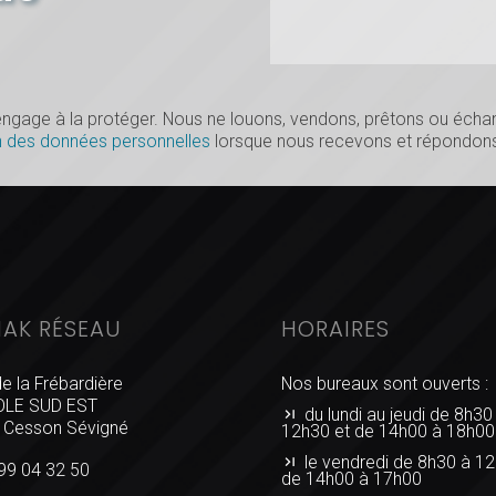
s’engage à la protéger. Nous ne louons, vendons, prêtons ou éc
n des données personnelles
lorsque nous recevons et répondons
IAK RÉSEAU
HORAIRES
de la Frébardière
Nos bureaux sont ouverts :
LE SUD EST
du lundi au jeudi de 8h30
 Cesson Sévigné
12h30 et de 14h00 à 18h00
le vendredi de 8h30 à 12
99 04 32 50
de 14h00 à 17h00