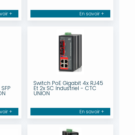
voir +
En savoir +
Switch PoE Gigabit 4x RJ45
x SFP
Et 2x SC Industriel - CTC
ON
UNION
voir +
En savoir +