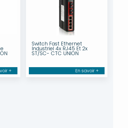
Switch Fast Ethernet
le
Industriel 4x RJ45 Et 2x
ION
ST/SC- CTC UNION
voir +
En savoir +