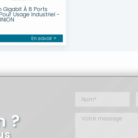
h Gigabit À 8 Ports
Pour Usage Industriel -
UNION
En savoir +
n ?
us