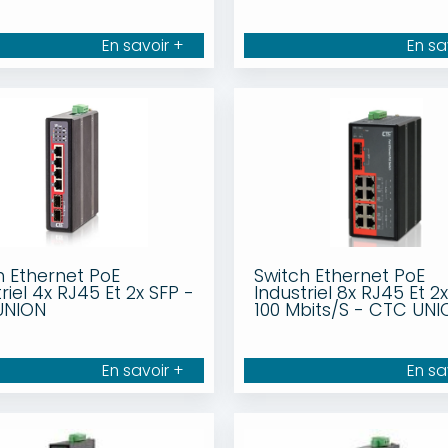
En savoir +
En sa
h Ethernet PoE
Switch Ethernet PoE
riel 4x RJ45 Et 2x SFP -
Industriel 8x RJ45 Et 2
UNION
100 Mbits/S - CTC UNI
En savoir +
En sa