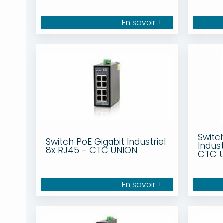
En savoir +
Switc
Switch PoE Gigabit Industriel
Indust
8x RJ45 - CTC UNION
CTC 
En savoir +