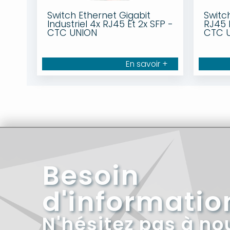
Switch Ethernet Gigabit
Switc
Industriel 4x RJ45 Et 2x SFP -
RJ45 
CTC UNION
CTC 
En savoir +
Besoin
d'informatio
N'hésitez pas à no