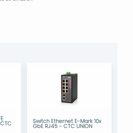
FE
Switch Ethernet E-Mark 10x
- CTC
GbE RJ45 - CTC UNION