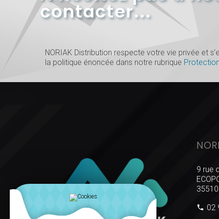
contacter...
NORIAK Distribution respecte votre vie privée et 
la politique énoncée dans notre rubrique
Protectio
NOR
9 rue 
ECOPO
35510
02 