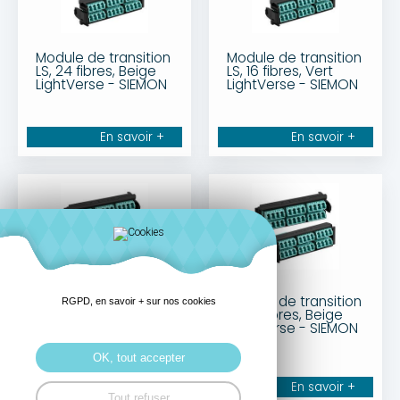
Module de transition
Module de transition
LS, 24 fibres, Beige
LS, 16 fibres, Vert
LightVerse - SIEMON
LightVerse - SIEMON
En savoir +
En savoir +
Module de transition
Module de transition
RGPD, en savoir + sur nos cookies
LS, 16 fibres, Violet
LS, 16 fibres, Beige
Erika LightVerse -
LightVerse - SIEMON
SIEMON
OK, tout accepter
En savoir +
En savoir +
Tout refuser