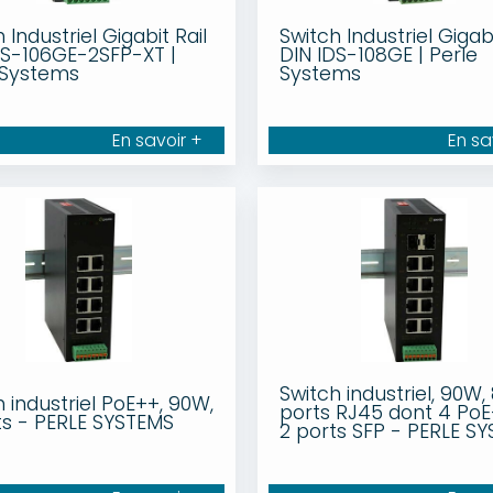
 Industriel Gigabit Rail
Switch Industriel Gigabi
DS-106GE-2SFP-XT |
DIN IDS-108GE | Perle
 Systems
Systems
En savoir +
En sa
Switch industriel, 90W,
 industriel PoE++, 90W,
ports RJ45 dont 4 PoE
ts - PERLE SYSTEMS
2 ports SFP - PERLE S