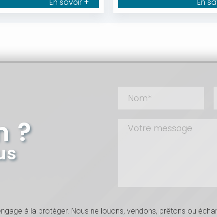
En savoir +
En sa
n ?
us
s’engage à la protéger. Nous ne louons, vendons, prêtons ou éc