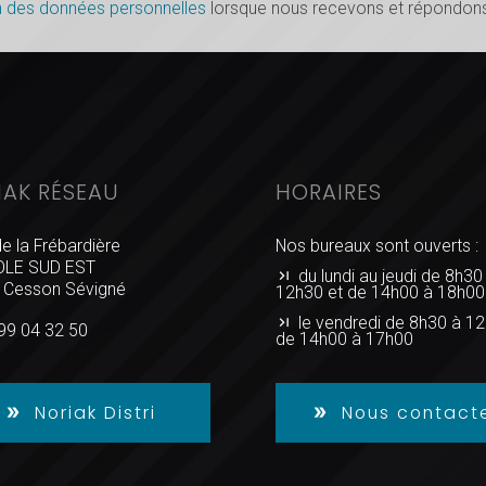
n des données personnelles
lorsque nous recevons et répondons
IAK RÉSEAU
HORAIRES
de la Frébardière
Nos bureaux sont ouverts :
LE SUD EST
du lundi au jeudi de 8h30
 Cesson Sévigné
12h30 et de 14h00 à 18h00
le vendredi de 8h30 à 12
99 04 32 50
de 14h00 à 17h00
Noriak Distri
Nous contact