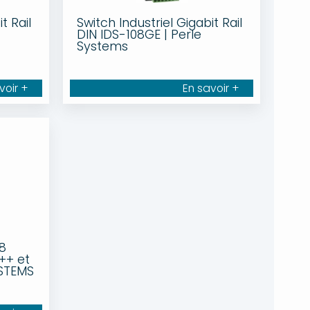
t Rail
Switch Industriel Gigabit Rail
DIN IDS-108GE | Perle
Systems
voir +
En savoir +
 8
++ et
YSTEMS