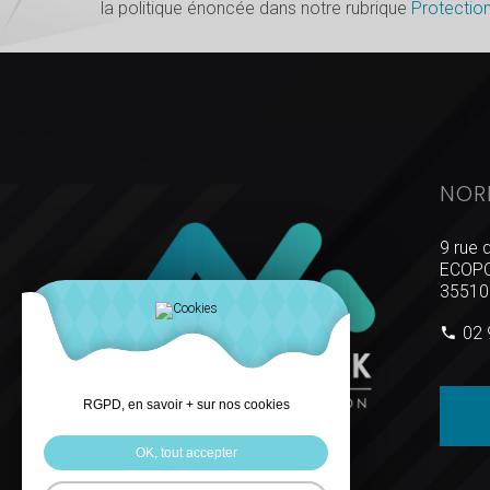
la politique énoncée dans notre rubrique
Protectio
NOR
9 rue 
ECOPO
35510
02 
RGPD, en savoir + sur nos cookies
OK, tout accepter