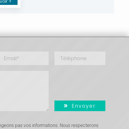
voir +
Envoyer
hangeons pas vos informations. Nous respecterons