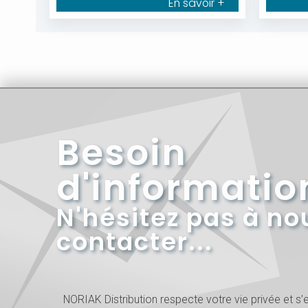
En savoir +
Besoin
d'informatio
N'hésitez pas à no
contacter...
NORIAK Distribution respecte votre vie privée et 