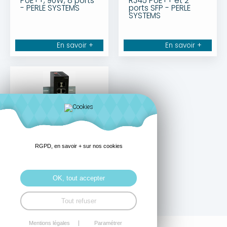
PoE++, 90W, 8 ports
RJ45 PoE++ et 2
- PERLE SYSTEMS
ports SFP - PERLE
SYSTEMS
En savoir +
En savoir +
Switch industriel,
90W, 8 ports RJ45
RGPD, en savoir + sur nos cookies
dont 4 PoE++ et 2
ports SFP - PERLE
SYSTEMS
OK, tout accepter
En savoir +
Tout refuser
Mentions légales
Paramétrer